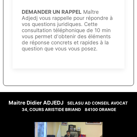
DEMANDER UN RAPPEL
Maître
Adjedj vous rappelle pour répondre à
vos questions juridiques. Cette
consultation téléphonique de 10 min
vous permet d'obtenir des éléments
de réponse concrets et rapides à la
question que vous vous posez.
Maitre Didier ADJEDJ
SELASU AD CONSEIL AVOCAT
34, COURS ARISTIDE BRIAND
84100 ORANGE