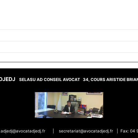
 ADJEDJ
SELASU AD CONSEIL AVOCAT
34, COURS ARISTIDE BRI
r.adjedj@avocatadjedj.fr
|
secretariat@avocatadjedj.fr
|
Fax: 04 