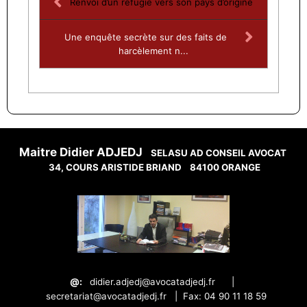
Renvoi d’un réfugié vers son pays d’origine
Une enquête secrète sur des faits de
harcèlement n...
Maitre Didier ADJEDJ
SELASU AD CONSEIL AVOCAT
34, COURS ARISTIDE BRIAND
84100 ORANGE
@:
didier.adjedj@avocatadjedj.fr
|
secretariat@avocatadjedj.fr
|
Fax: 04 90 11 18 59