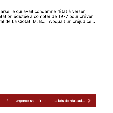
Marseille qui avait condamné l’État à verser
ntation édictée à compter de 1977 pour prévenir
al de La Ciotat, M. B… invoquait un préjudice...
État d’urgence sanitaire et modalités de réalisati...