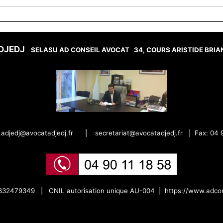
 ADJEDJ
SELASU AD CONSEIL AVOCAT
34, COURS ARISTIDE BRI
r.adjedj@avocatadjedj.fr
|
secretariat@avocatadjedj.fr
|
Fax: 04 
:832479349 |
CNIL autorisation unique AU-004 |
https://www.adcon