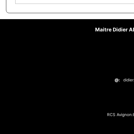
Maitre Didier
@:
didie
RCS Avignon