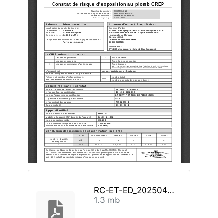
RC-ET-ED_20250410-130834_1
1.3 mb