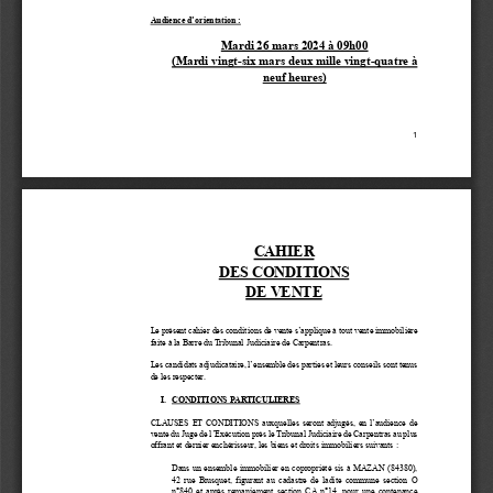
Audience d’orientation
: 
Mardi 26 mars 2024 à 09h00
(Mardi vingt
-
six mars deux mille vingt
-
quatre à 
neuf heures)
1
CAHIER 
DES CONDITIONS 
DE VENTE
Le présent cahier des conditions de vente s’applique à tout vente immobilière 
faite à la Barre du Tribunal Judiciaire de Carpentras. 
Les candidats adjudicataire, l’ensemble des parties et leurs conseils sont tenus 
de les respecter. 
I.
CONDITIONS PARTICULIERES
CLAUSES ET CONDITIONS auxquelles seront adjugés, en l’audience de 
vente du Juge de l’Exécution près le Tribunal Judiciaire de Carpentras
a
u plus 
offrant et dernier enchérisseur, les biens et droits immobiliers suivants
: 
Dans un ensemble immobilier en copropriété sis à MAZAN (84380), 
42 rue Brusquet, figurant au cadastre de ladite commune section O 
n°840 et après remaniement section CA n°14, pour une contenance 